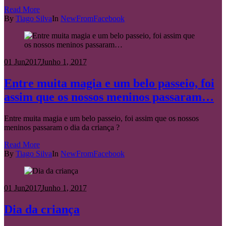
Read More
By
Tiago Silva
In
NewFromFacebook
01 Jun
2017
Junho 1, 2017
Entre muita magia e um belo passeio, foi
assim que os nossos meninos passaram…
Entre muita magia e um belo passeio, foi assim que os nossos
meninos passaram o dia da criança ?
Read More
By
Tiago Silva
In
NewFromFacebook
01 Jun
2017
Junho 1, 2017
Dia da criança