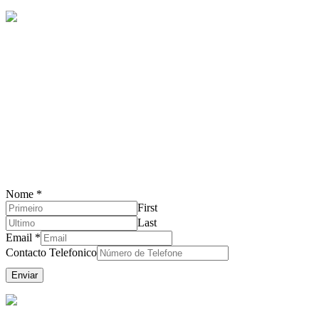
Ligue 214694790 ou preencha o formulário
abaixo
Nome
*
First
Last
Email
*
Contacto Telefonico
Enviar