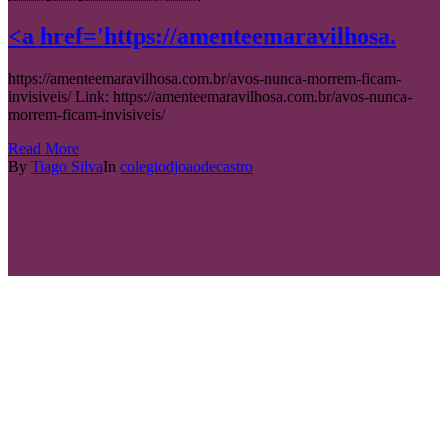
<a href='https://amenteemaravilhosa.
https://amenteemaravilhosa.com.br/avos-nunca-morrem-ficam-
invisiveis/ Link: https://amenteemaravilhosa.com.br/avos-nunca-
morrem-ficam-invisiveis/
Read More
By
Tiago Silva
In
colegiodjoaodecastro
Como inscrever o seu filho?