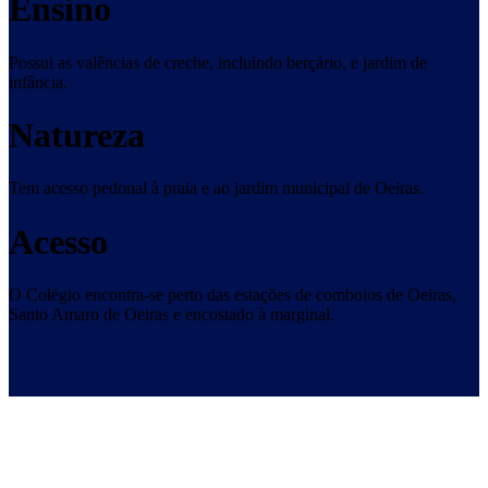
Ensino
Possui as valências de creche, incluindo berçário, e jardim de
infância.
Natureza
Tem acesso pedonal à praia e ao jardim municipal de Oeiras.
Acesso
O Colégio encontra-se perto das estações de comboios de Oeiras,
Santo Amaro de Oeiras e encostado à marginal.