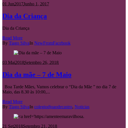
01 Jun
2017
Junho 1, 2017
Dia da Criança
Dia da Criança
Read More
By
Tiago Silva
In
NewFromFacebook
03 Mai
2018
Setembro 26, 2018
Dia da mãe – 7 de Maio
Boa Tarde Mães, Vamos celebrar o “Dia da Mãe ” no dia 7 de
Maio, das 8.30 às 10:00,...
Read More
By
Tiago Silva
In
colegiodjoaodecastro
,
Noticias
21 Set
2018
Setembro 21, 2018